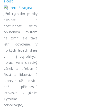
z cest
Jižní Tyrolsko je díky
blízkosti a
dostupnosti velmi
oblíbeným místem
na zimní ale také
letní dovolené. V
horkých letních dnes
v jihotyrolských
horách vana chladivý
vánek a překrásná
čistá a liduprázdná
jezery si užijete více
než přímořská
letoviska. V Jižním
Tyrolsko
odpočívejte,