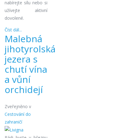
nabírejte sílu nebo si
užívejte aktivní
dovolené.
Číst dál...
Malebná
jihotyrolská
jezera s
chutí vína
a vůní
orchidejí
Zveřejněno v
Cestování do
zahraničí
Rádi byste v březnu