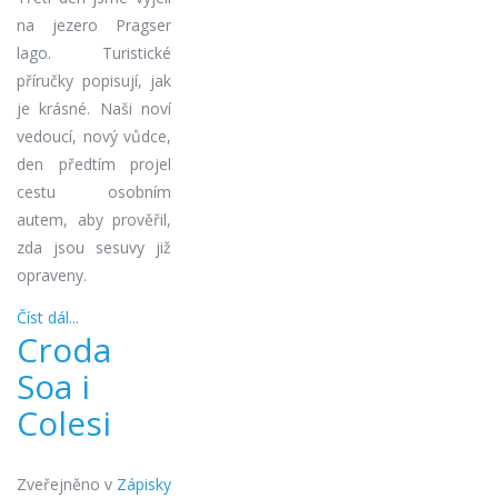
na jezero Pragser
lago. Turistické
příručky popisují, jak
je krásné. Naši noví
vedoucí, nový vůdce,
den předtím projel
cestu osobním
autem, aby prověřil,
zda jsou sesuvy již
opraveny.
Číst dál...
Croda
Soa i
Colesi
Zveřejněno v
Zápisky