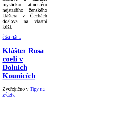
mystickou atmosféru
nejstaršího ženského
kláštera v Čechách
doslova na vlastní
kůži.
Číst dál...
Klášter Rosa
coeli v
Dolních
Kounicích
Zveřejněno v
Tipy na
výlety