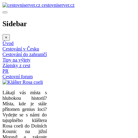
cestovniserver.cz
Sidebar
×
Úvod
Cestování v Česku
Cestování do zahraničí
Tipy na výlety
Zápisky z cest
PR
Cestovní forum
Lákají vás místa s
hlubokou historií?
Místa, kde je stále
přítomen genius loci?
Vydejte se s námi do
tajuplného kláštera
Rosa coeli do Dolních
Kounic na jižní
Moravě a zakuste