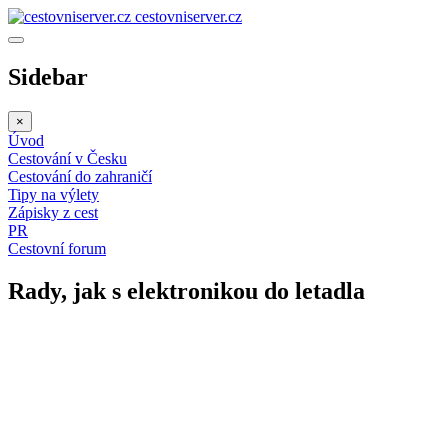
cestovniserver.cz
Sidebar
×
Úvod
Cestování v Česku
Cestování do zahraničí
Tipy na výlety
Zápisky z cest
PR
Cestovní forum
Rady, jak s elektronikou do letadla