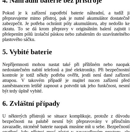
4. Náhradní baterie bez přístroje
Pokud je k zařízení zapotřebí baterie náhradní, a tudíž ji
přepravujeme mimo přístroj, pak je nutné akumulátor dostatečně
zabezpečit. Je potřeba ochránit póly akumulátoru, aby nedošlo ke
zkratu. To se dá krom přepravy v originálním balení zajistit i
přelepením pólů izolační páskou nebo zabalením do uzavíratelného
plastového sáčku.
5. Vybité baterie
Nepříjemnosti mohou nastat také při přílišném nebo naopak
nedostatečném nabití telefonů a jiné elektroniky. Při bezpečnostní
kontrole je totiž někdy potřeba ověřit, jestli není dané zařízení
atrapou. V takovém případě je majitel nucen zařízení před
zaměstnancem letiště zapnout a potvrdit tak jeho funkčnost, nesmí
být tedy úplně vybité.
6. Zvláštní případy
U některých přístrojů se situace komplikuje, protože z důvodu
bezpečnosti na palubě nesmí být přepravovány v příručním
zavazadle, nicméně baterie naopak musíme mít u sebe. Bezpečností
opatření, kdy přístroj musí zůstat v zavazadlovém prostoru, ale