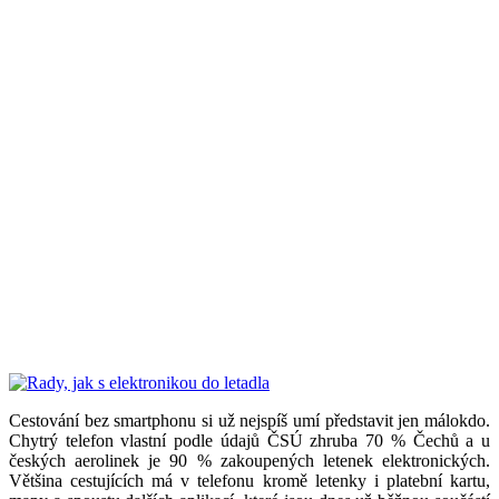
Cestování bez smartphonu si už nejspíš umí představit jen málokdo.
Chytrý telefon vlastní podle údajů ČSÚ zhruba 70 % Čechů a u
českých aerolinek je 90 % zakoupených letenek elektronických.
Většina cestujících má v telefonu kromě letenky i platební kartu,