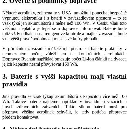
2. Ověřte si podmínky dopravce
Některé aerolinky, zejména ty v USA, umožňují ponechat bezpečně
vypnutou elektroniku i s baterií v zavazadlovém prostoru – to se
však týká jen akumulátorů s méně než 100 Wh. V Česku však toto
většinou neplatí a je lepší se u dopravce informovat. Baterie bude
totiž vždy odhalena na rentgenové kontrole a majitel zavazadla bude
s největší pravděpodobností muset své kufry přebalit.
V příručním zavazadle můžete mít přístroje i baterie prakticky v
neomezeném počtu, záleží jen na konkrétních aerolinkách.
Dopravce Ryanair například omezuje počet Li-Ion článků na dvacet,
jejich kapacita nesmí převyšovat 160 Wh.
3. Baterie s vyšší kapacitou mají vlastní
pravidla
Jiná pravidla se však týkají akumulátorů s kapacitou více než 100
Wh. Takové baterie najdeme například v invalidních vozících a
jiných zdravotních zařízeních. Takto silnou baterii musí pro
přepravu většina aerolinek schválit, je tedy potřeba přepravce
předem kontaktovat.