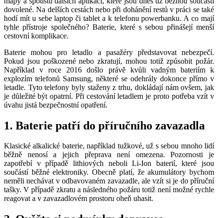
mapy a spoustu dalších aplikací, které jsou dnes už běžnou součástí
dovolené. Na delších cestách nebo při dohánění restů v práci se také
hodí mít u sebe laptop či tablet a k telefonu powerbanku. A co mají
tyhle přístroje společného? Baterie, které s sebou přinášejí menší
cestovní komplikace.
Baterie mohou pro letadlo a pasažéry představovat nebezpečí.
Pokud jsou poškozené nebo zkratují, mohou totiž způsobit požár.
Například v roce 2016 došlo právě kvůli vadným bateriím k
explozím telefonů Samsung, některé se odehrály dokonce přímo v
letadle. Tyto telefony byly staženy z trhu, dokládají nám ovšem, jak
je důležité být opatrní. Při cestování letadlem je proto potřeba vzít v
úvahu jistá bezpečnostní opatření.
1. Baterie patří do příručního zavazadla
Klasické alkalické baterie, například tužkové, už s sebou mnoho lidí
běžně nenosí a jejich přeprava není omezena. Pozornosti je
zapotřebí v případě lithiových neboli Li-Ion baterií, které jsou
součástí běžné elektroniky. Obecně platí, že akumulátory bychom
neměli nechávat v odbavovaném zavazadle, ale vzít si je do příruční
tašky. V případě zkratu a následného požáru totiž není možné rychle
reagovat a v zavazadlovém prostoru oheň uhasit.