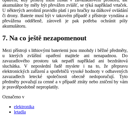
akumulátor by měly být převážen zvlášť, se týká například vrtaček.
U některých aerolinií pravidlo platí i pro hračky na dálkové ovládání
či drony. Baterie musí být v takovém případě z přístroje vyndána a
převážena odděleně, zároveň je pak potřeba ochránit póly
akumulátoru.
7. Na co ještě nezapomenout
Mezi přístroji s lithiovými bateriemi jsou mnohdy i běžné předměty,
u kterých zvláštní opatření majitele ani nenapadnou. Do
zavazadlového prostoru tak nepatří například ani bezdrátová
sluchátka. V neposlední řadě myslete i na to, že přepravu
elektronických zařízení a spotřebičů vysoké hodnoty v odbavených
zavazadlech letecké společnosti obecně nedoporučují. Tyto
předměty považují za cenné a v případě ztráty nebo zničení by vám
je pravděpodobně neproplatily.
Označeno v
elektronika
letadla